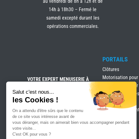
au vendredi de 8h à 12h et de
14h à 18h30 – Fermé le
samedi excepté durant les
opérations commerciales.
PORTAILS
Clôtures
Motorisation pour
VOTRE EXPERT MENUISERIE À
SIX-FOURS-LES-PLAGES
Motorisation pour
Salut c'est nous...
Portails & clôture
les Cookies !
Portails Battants
Portails coulissan
On a attendu d'être sûrs que le contenu
de ce site vous intéresse avant de
vous déranger, mais on aimerait bien vous accompagner pendant
votre visite...
C'est OK pour vous ?