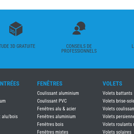
TUDE 3D GRATUITE
CONSEILS DE
L
PROFESSIONNELS
ENTRÉES
FENÊTRES
VOLETS
Coulissant aluminium
Volets battants
ium
Coulissant PVC
Volets brise-sole
Fenêtres alu & acier
Volets coulissan
: alu/bois
Fenêtres aluminium
Volets persienn
Fenêtres bois
Volets roulants 
Fenêtres mixtes
Volets solaires