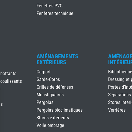
Fenêtres PVC
Fenêtres technique
AMÉNAGEMENTS
AMÉNAG
EXTÉRIEURS
INTÉRIEU
Carport
Bibliothèqu
 battants
Garde-Corps
Dressing et 
 coulissants
Grilles de défenses
Portes d’inté
s
Moustiquaires
Séparations
Pergolas
Stores intér
ts
Pergolas bioclimatiques
Verrières
Stores extérieurs
Voile ombrage