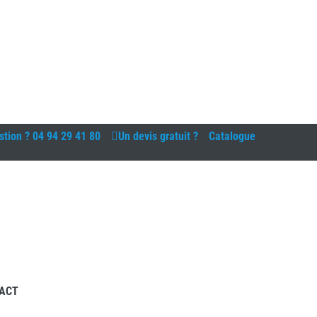
stion ?
04 94 29 41 80
Un devis gratuit ?
Catalogue
ACT