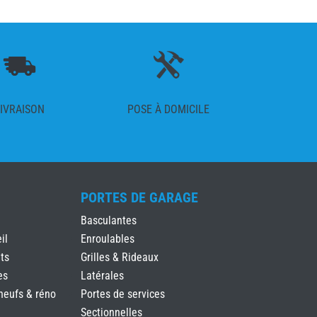
IVRAISON
POSE À DOMICILE
PORTES DE GARAGE
Basculantes
il
Enroulables
ts
Grilles & Rideaux
es
Latérales
neufs & réno
Portes de services
Sectionnelles