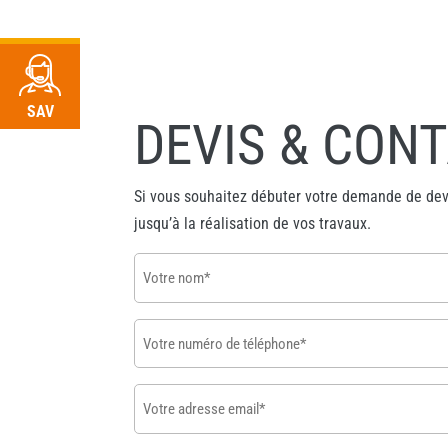
«
» indique les champs nécessaires
*
RDV
SAV
DEVIS & CON
Si vous souhaitez débuter votre demande de devi
jusqu’à la réalisation de vos travaux.
Votre
nom
*
Votre
numéro
de
Votre
téléphone
adresse
*