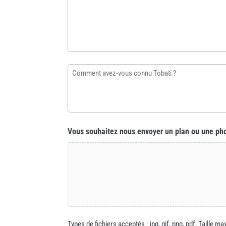
information
supplémentaire
sur
votre
profil
Comment
ou
avez-
sur
vous
le
connu
chantier…
Tobati ?
Vous souhaitez nous envoyer un plan ou une ph
*
Types de fichiers acceptés : jpg, gif, png, pdf, Taille ma