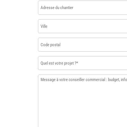
email
Adresse
*
du
chantier
Ville
Code
postal
Quel
est
votre
Message
projet
à
?
votre
*
conseiller
commercial
:
budget,