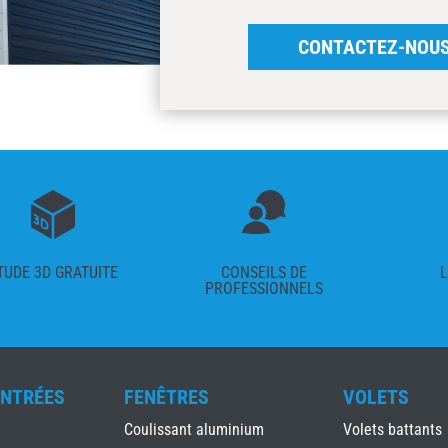
CONTACTEZ-NOU
TUDE 3D GRATUITE
CONSEILS DE
L
PROFESSIONNELS
ENTRÉES
FENÊTRES
VOLETS
Coulissant aluminium
Volets battants