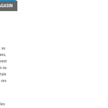
AGASIN
t au
xes,
uvent
s ou
tale
 ces
bles