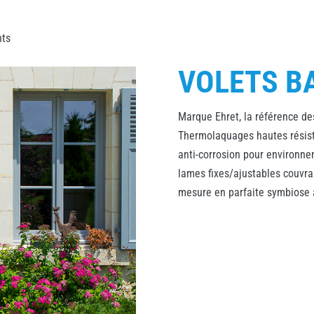
nts
VOLETS B
Marque Ehret, la référence de
Thermolaquages hautes résist
anti-corrosion pour environn
lames fixes/ajustables couvran
mesure en parfaite symbiose a