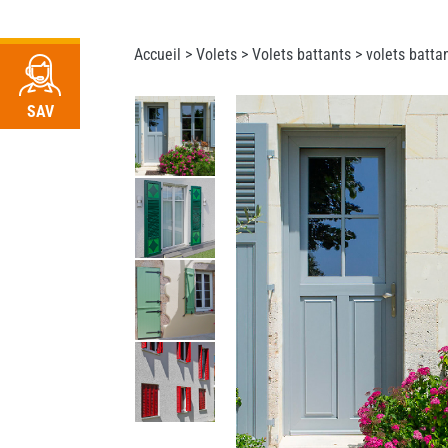
RDV
Accueil >
Volets
>
Volets battants
> volets batta
SAV