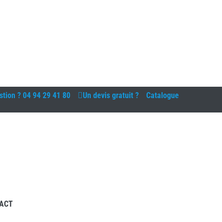
stion ?
04 94 29 41 80
Un devis gratuit ?
Catalogue
ACT