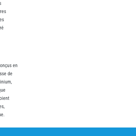
s
tres
es
ré
conçus en
sse de
inium,
que
oient
es,
ue.