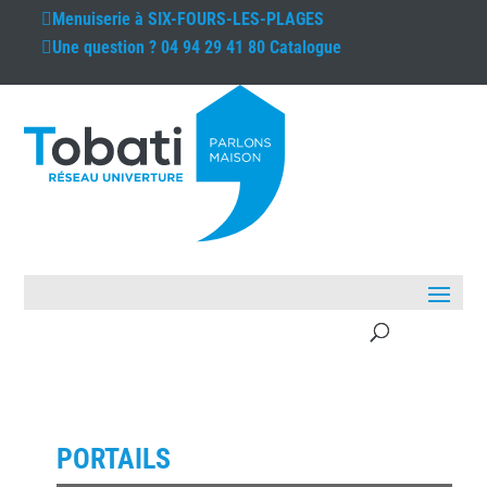
Menuiserie à
SIX-FOURS-LES-PLAGES
Une question ?
04 94 29 41 80
Catalogue
PORTAILS