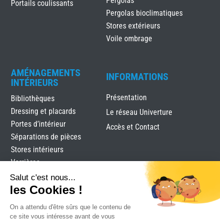
Pergolas
Portails coulissants
Pergolas bioclimatiques
Stores extérieurs
Voile ombrage
AMÉNAGEMENTS
INFORMATIONS
INTÉRIEURS
Présentation
Bibliothèques
Dressing et placards
Le réseau Univerture
Portes d’intérieur
Accès et Contact
Séparations de pièces
Stores intérieurs
Verrières
Salut c'est nous...
les Cookies !
On a attendu d'être sûrs que le contenu de
ce site vous intéresse avant de vous