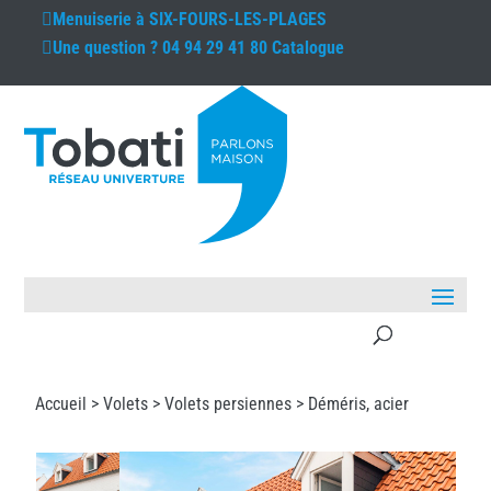
Menuiserie à
SIX-FOURS-LES-PLAGES
Une question ?
04 94 29 41 80
Catalogue
Accueil >
Volets
>
Volets persiennes
> Déméris, acier