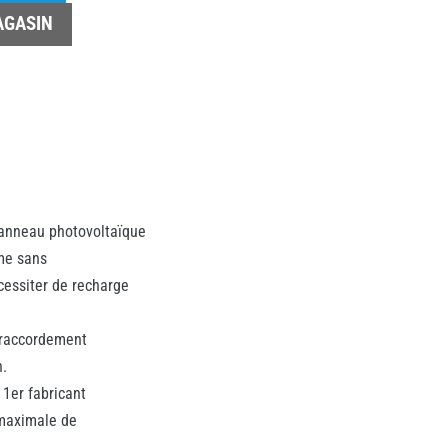
AGASIN
panneau photovoltaïque
me sans
cessiter de recharge
e raccordement
n.
 1er fabricant
 maximale de