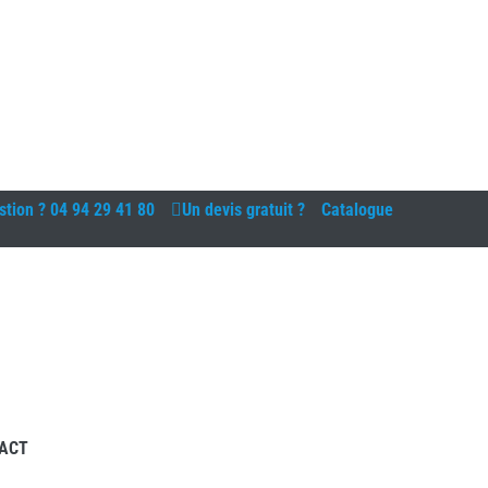
stion ?
04 94 29 41 80
Un devis gratuit ?
Catalogue
ACT