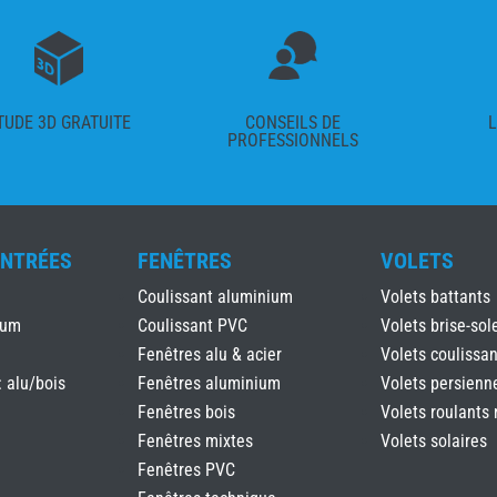
TUDE 3D GRATUITE
CONSEILS DE
L
PROFESSIONNELS
ENTRÉES
FENÊTRES
VOLETS
Coulissant aluminium
Volets battants
ium
Coulissant PVC
Volets brise-sole
Fenêtres alu & acier
Volets coulissan
: alu/bois
Fenêtres aluminium
Volets persienn
Fenêtres bois
Volets roulants 
Fenêtres mixtes
Volets solaires
Fenêtres PVC