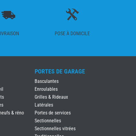
IVRAISON
POSE À DOMICILE
PORTES DE GARAGE
Basculantes
il
Enroulables
ts
Grilles & Rideaux
es
Latérales
neufs & réno
Portes de services
Sectionnelles
Sectionnelles vitrées