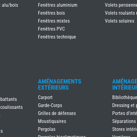
: alu/bois
Fenêtres aluminium
Volets persienn
Fenêtres bois
Volets roulants 
Fenêtres mixtes
Volets solaires
Fenêtres PVC
Fenêtres technique
AMÉNAGEMENTS
AMÉNAG
EXTÉRIEURS
INTÉRIEU
Carport
Bibliothèqu
 battants
Garde-Corps
Dressing et 
 coulissants
Grilles de défenses
Portes d’inté
s
Moustiquaires
Séparations
Pergolas
Stores intér
ts