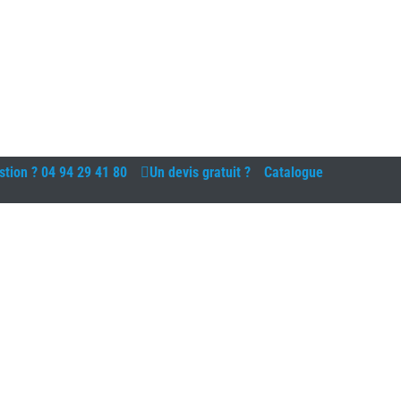
stion ?
04 94 29 41 80
Un devis gratuit ?
Catalogue