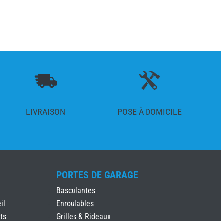
LIVRAISON
POSE À DOMICILE
PORTES DE GARAGE
Basculantes
il
Enroulables
ts
Grilles & Rideaux