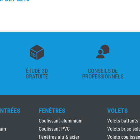
ÉTUDE 3D
CONSEILS DE
GRATUITE
PROFESSIONNELS
ENTRÉES
FENÊTRES
VOLETS
Coulissant aluminium
Volets battants
ium
Coulissant PVC
Volets brise-sole
Fenêtres alu & acier
Volets coulissan