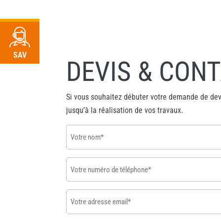
«
» indique les champs nécessaires
*
RDV
SAV
DEVIS & CON
Si vous souhaitez débuter votre demande de devi
jusqu’à la réalisation de vos travaux.
Votre
nom
*
Votre
numéro
de
Votre
téléphone
adresse
*