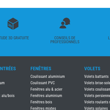
TUDE 3D GRATUITE
CONSEILS DE
L
PROFESSIONNELS
ENTRÉES
FENÊTRES
VOLETS
Coulissant aluminium
Volets battants
ium
Coulissant PVC
Volets brise-sole
Fenêtres alu & acier
Volets coulissan
: alu/bois
Fenêtres aluminium
Volets persienn
Fenêtres bois
Volets roulants 
Fenêtres mixtes
Volets solaires