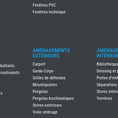
Fenêtres PVC
Fenêtres technique
AMÉNAGEMENTS
AMÉNAG
EXTÉRIEURS
INTÉRIEU
Carport
Bibliothèqu
 battants
Garde-Corps
Dressing et 
 coulissants
Grilles de défenses
Portes d’inté
s
Moustiquaires
Séparations
Pergolas
Stores intér
ts
Pergolas bioclimatiques
Verrières
Stores extérieurs
Voile ombrage