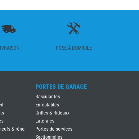
IVRAISON
POSE À DOMICILE
PORTES DE GARAGE
Basculantes
il
Enroulables
ts
Grilles & Rideaux
es
Latérales
neufs & réno
Portes de services
Sectionnelles