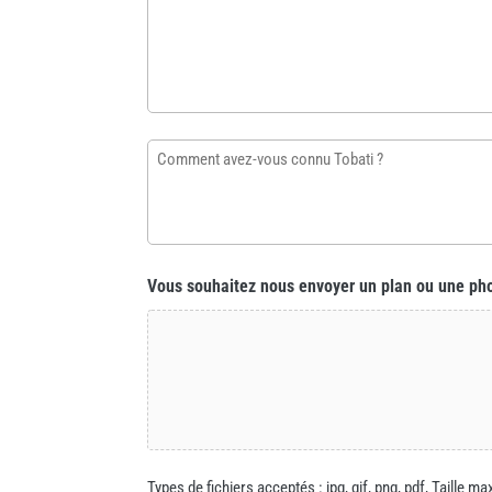
information
supplémentaire
sur
votre
profil
Comment
ou
avez-
sur
vous
le
connu
chantier…
Tobati ?
Vous souhaitez nous envoyer un plan ou une ph
*
Types de fichiers acceptés : jpg, gif, png, pdf, Taille ma