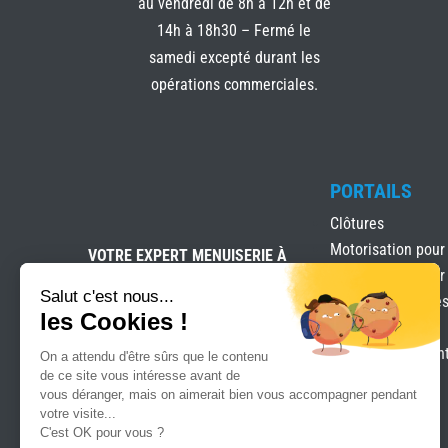
au vendredi de 8h à 12h et de
14h à 18h30 – Fermé le
samedi excepté durant les
opérations commerciales.
PORTAILS
Clôtures
Motorisation pour
VOTRE EXPERT MENUISERIE À
SIX-FOURS-LES-PLAGES
Motorisation pour
Salut c'est nous...
Portails & clôture
les Cookies !
Portails Battants
Portails coulissan
On a attendu d'être sûrs que le contenu
de ce site vous intéresse avant de
vous déranger, mais on aimerait bien vous accompagner pendant
votre visite...
C'est OK pour vous ?