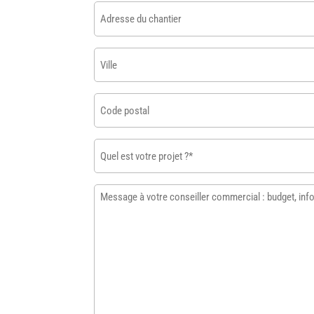
email
Adresse
*
du
chantier
Ville
Code
postal
Quel
est
votre
Message
projet
à
?
votre
*
conseiller
commercial
:
budget,