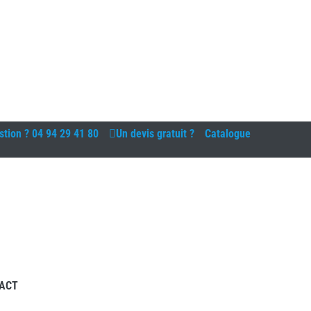
stion ?
04 94 29 41 80
Un devis gratuit ?
Catalogue
ACT