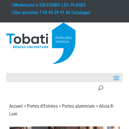
Menuiserie à
SIX-FOURS-LES-PLAGES
Une question ?
04 94 29 41 80
Catalogue
Accueil >
Portes d'Entrées
>
Portes aluminium
> Alicia-8-
Lum