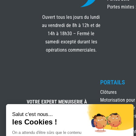
Portes mixtes 
Ouvert tous les jours du lundi
au vendredi de 8h à 12h et de
14h à 18h30 – Fermé le
samedi excepté durant les
opérations commerciales.
PORTAILS
Clôtures
Motorisation pour
VOTRE EXPERT MENUISERIE À
SIX-FOURS-LES-PLAGES
Motorisation pour
Salut c'est nous...
Portails & clôture
les Cookies !
Portails Battants
Portails coulissan
On a attendu d'être sûrs que le contenu