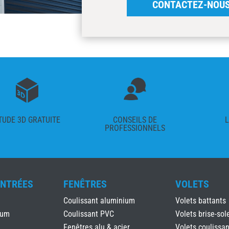
CONTACTEZ-NOU
TUDE 3D GRATUITE
CONSEILS DE
L
PROFESSIONNELS
ENTRÉES
FENÊTRES
VOLETS
Coulissant aluminium
Volets battants
ium
Coulissant PVC
Volets brise-sole
Fenêtres alu & acier
Volets coulissan