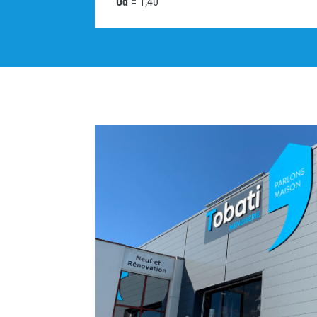
Ud =
1,40