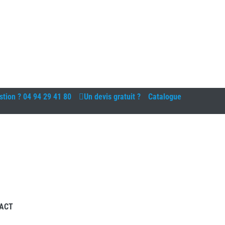
stion ?
04 94 29 41 80
Un devis gratuit ?
Catalogue
ACT