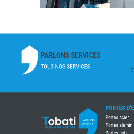
PARLONS SERVICES
TOUS NOS SERVICES
É
PORTES D'
Portes acier
Portes alumin
Portes bois