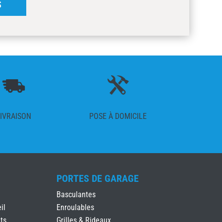
S
IVRAISON
POSE À DOMICILE
PORTES DE GARAGE
Basculantes
il
Enroulables
ts
Grilles & Rideaux