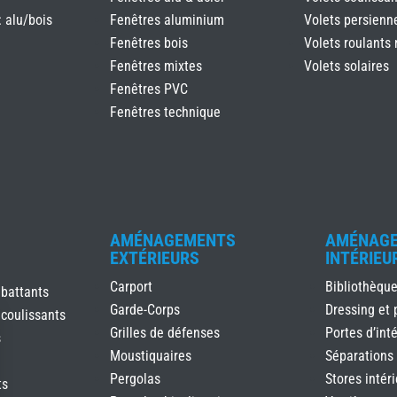
: alu/bois
Fenêtres aluminium
Volets persienn
Fenêtres bois
Volets roulants 
Fenêtres mixtes
Volets solaires
Fenêtres PVC
Fenêtres technique
AMÉNAGEMENTS
AMÉNAG
EXTÉRIEURS
INTÉRIEU
Carport
Bibliothèqu
 battants
Garde-Corps
Dressing et 
 coulissants
Grilles de défenses
Portes d’inté
s
Moustiquaires
Séparations
Pergolas
Stores intér
ts