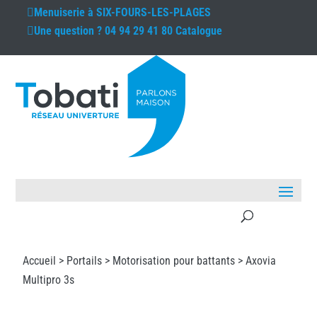
Menuiserie à
SIX-FOURS-LES-PLAGES
Une question ?
04 94 29 41 80
Catalogue
Accueil >
Portails
>
Motorisation pour battants
> Axovia
Multipro 3s