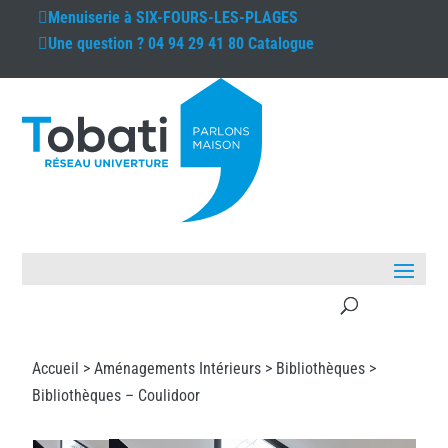
Menuiserie à
SIX-FOURS-LES-PLAGES
Une question ?
04 94 29 41 80
Catalogue
Accueil >
Aménagements Intérieurs
>
Bibliothèques
>
Bibliothèques – Coulidoor