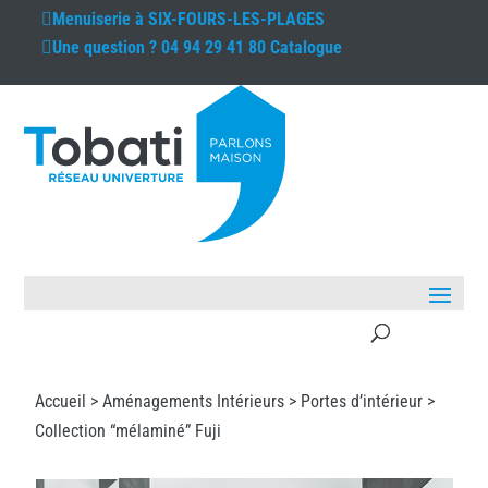
Menuiserie à
SIX-FOURS-LES-PLAGES
Une question ?
04 94 29 41 80
Catalogue
Accueil >
Aménagements Intérieurs
>
Portes d’intérieur
>
Collection “mélaminé” Fuji