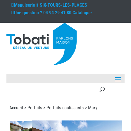
Menuiserie à
SIX-FOURS-LES-PLAGES
Une question ?
04 94 29 41 80
Catalogue
Accueil >
Portails
>
Portails coulissants
> Mary