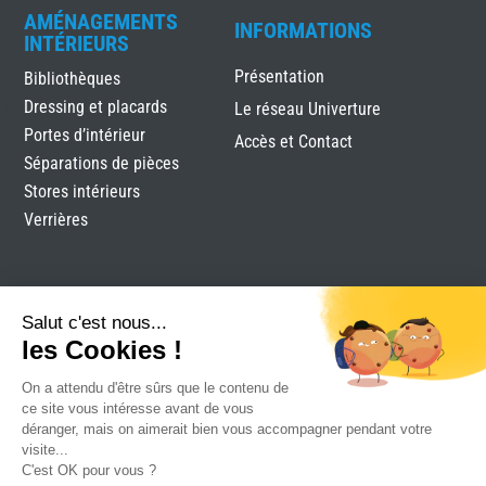
AMÉNAGEMENTS
INFORMATIONS
INTÉRIEURS
Présentation
Bibliothèques
Dressing et placards
Le réseau Univerture
Portes d’intérieur
Accès et Contact
Séparations de pièces
Stores intérieurs
Verrières
Salut c'est nous...
les Cookies !
On a attendu d'être sûrs que le contenu de
Tobati
|
Mentions légales
|
Plan du site
|
Réalisation
ce site vous intéresse avant de vous
Attraptemps
déranger, mais on aimerait bien vous accompagner pendant votre
visite...
C'est OK pour vous ?