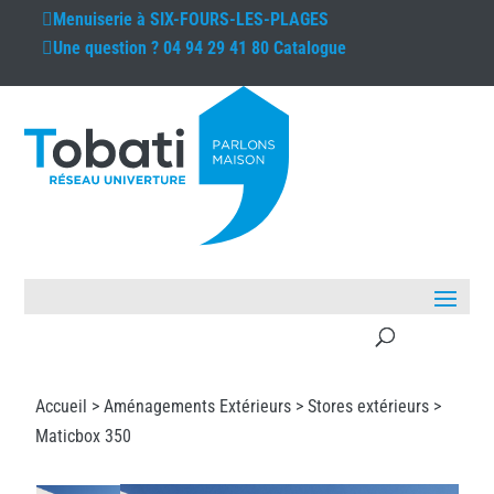
Menuiserie à
SIX-FOURS-LES-PLAGES
Une question ?
04 94 29 41 80
Catalogue
Accueil >
Aménagements Extérieurs
>
Stores extérieurs
>
Maticbox 350