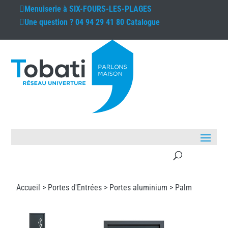
Menuiserie à
SIX-FOURS-LES-PLAGES
Une question ?
04 94 29 41 80
Catalogue
Accueil >
Portes d'Entrées
>
Portes aluminium
> Palm