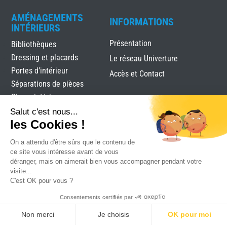
AMÉNAGEMENTS
INFORMATIONS
INTÉRIEURS
Présentation
Bibliothèques
Dressing et placards
Le réseau Univerture
Portes d’intérieur
Accès et Contact
Séparations de pièces
Stores intérieurs
Verrières
Salut c'est nous...
les Cookies !
On a attendu d'être sûrs que le contenu de
ce site vous intéresse avant de vous
déranger, mais on aimerait bien vous accompagner pendant votre
visite...
C'est OK pour vous ?
Tobati
|
Mentions légales
|
Plan du site
|
Réalisation
Consentements certifiés par
Attraptemps
Non merci
Je choisis
OK pour moi
DEVIS
RDV
CONTACT
SAV