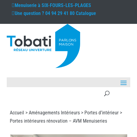
Menuiserie à
SIX-FOURS-LES-PLAGES
Une question ?
04 94 29 41 80
Catalogue
Accueil >
Aménagements Intérieurs
>
Portes d’intérieur
>
Portes intérieures rénovation – AVM Menuiseries