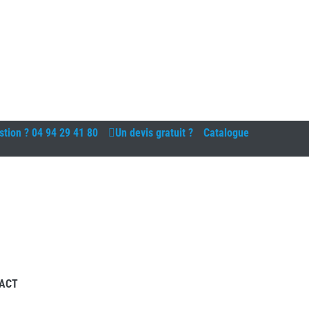
stion ?
04 94 29 41 80
Un devis gratuit ?
Catalogue
ACT