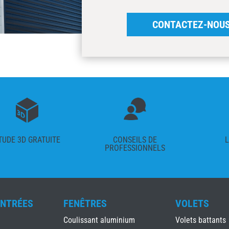
CONTACTEZ-NOU
TUDE 3D GRATUITE
CONSEILS DE
L
PROFESSIONNELS
ENTRÉES
FENÊTRES
VOLETS
Coulissant aluminium
Volets battants