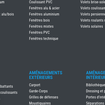
ium
Coulissant PVC
Volets brise-sole
Fenêtres alu & acier
Volets coulissan
: alu/bois
Fenêtres aluminium
Volets persienn
Fenêtres bois
Volets roulants 
Fenêtres mixtes
Volets solaires
Fenêtres PVC
Fenêtres technique
AMÉNAGEMENTS
AMÉNAG
EXTÉRIEURS
INTÉRIEU
Carport
Bibliothèqu
 battants
Garde-Corps
Dressing et 
 coulissants
Grilles de défenses
Portes d’inté
s
Moustiquaires
Séparations