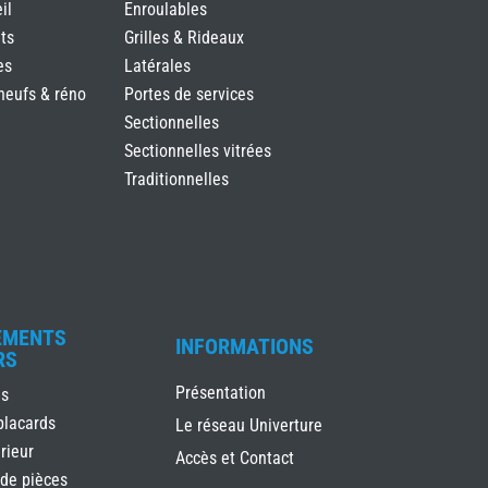
il
Enroulables
ts
Grilles & Rideaux
es
Latérales
neufs & réno
Portes de services
Sectionnelles
Sectionnelles vitrées
Traditionnelles
EMENTS
INFORMATIONS
RS
Présentation
es
placards
Le réseau Univerture
rieur
Accès et Contact
 de pièces