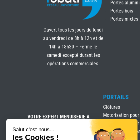
Portes alumin
Portes bois
Portes mixtes 
Ouvert tous les jours du lundi
au vendredi de 8h à 12h et de
14h à 18h30 – Fermé le
samedi excepté durant les
opérations commerciales.
PORTAILS
Clôtures
Motorisation pour
VOTRE EXPERT MENUISERIE À
SIX-FOURS-LES-PLAGES
Motorisation pour
Salut c'est nous...
Portails & clôture
les Cookies !
Portails Battants