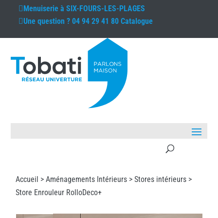
Menuiserie à
SIX-FOURS-LES-PLAGES
Une question ?
04 94 29 41 80
Catalogue
Accueil >
Aménagements Intérieurs
>
Stores intérieurs
>
Store Enrouleur RolloDeco+