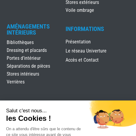
Stores extérieurs
Voile ombrage
AMÉNAGEMENTS
INFORMATIONS
INTÉRIEURS
Présentation
Bibliothèques
Dressing et placards
Le réseau Univerture
Portes d’intérieur
Accès et Contact
Séparations de pièces
Stores intérieurs
Verrières
Salut c'est nous...
les Cookies !
On a attendu d'être sûrs que le contenu de
Tobati
|
Mentions légales
|
Plan du site
|
Réalisation
ce site vous intéresse avant de vous