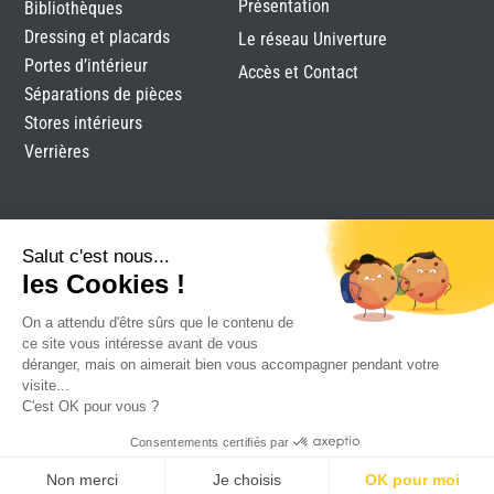
Présentation
Bibliothèques
Dressing et placards
Le réseau Univerture
Portes d’intérieur
Accès et Contact
Séparations de pièces
Stores intérieurs
Verrières
Salut c'est nous...
les Cookies !
On a attendu d'être sûrs que le contenu de
Tobati
|
Mentions légales
|
Plan du site
|
Réalisation
ce site vous intéresse avant de vous
Attraptemps
déranger, mais on aimerait bien vous accompagner pendant votre
visite...
C'est OK pour vous ?
Consentements certifiés par
Non merci
Je choisis
OK pour moi
DEVIS
RDV
CONTACT
SAV