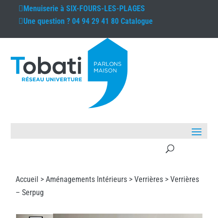
Menuiserie à
SIX-FOURS-LES-PLAGES
Une question ?
04 94 29 41 80
Catalogue
Accueil >
Aménagements Intérieurs
>
Verrières
> Verrières
– Serpug